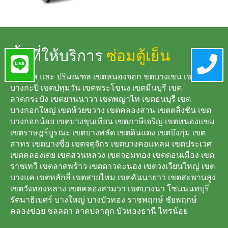
พื้นที่ให้บริการ
ซ่อมตู้เย็น
กรุงเทพ และ ปริมณฑล เขตหนองจอก ขตบางเขน เขต
บางกะปิ เขตปทุมวัน เขตพระโขนง เขตมีนบุรี เขต
ลาดกระบัง เขตยานนาวา เขตพญาไท เขตธนบุรี เขต
บางกอกใหญ่ เขตห้วยขวาง เขตคลองสาน เขตตลิ่งชัน เขต
บางกอกน้อย เขตบางขุนเทียน เขตภาษีเจริญ เขตหนองแขม
เขตราษฎร์บูรณะ เขตบางพลัด เขตดินแดง เขตบึงกุ่ม เขต
สาทร เขตบางซื่อ เขตจตุจักร เขตบางคอแหลม เขตประเวศ
เขตคลองเตย เขตสวนหลวง เขตจอมทอง เขตดอนเมือง เขต
ราชเทวี เขตลาดพร้าว เขตดาวคะนอง เขตวงเวียนใหญ่ เขต
บางแค เขตหลักสี่ เขตสายไหม เขตคันนายาว เขตสะพานสูง
เขตวังทองหลาง เขตคลองสามวา เขตบางนา โซนนนทบุรี
รัตนาธิเบศร์ บางใหญ่ บางบัวทอง ราชพฤกษ์ ชัยพฤกษ์
คลองข่อย ชลลดา ลาดปลาดุก บัวทองธานี ไทรน้อย