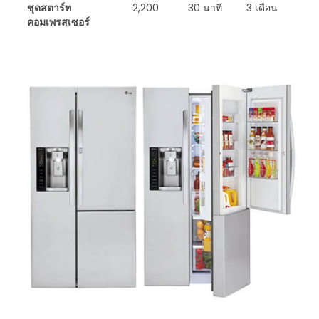
ชุดสตาร์ท
2,200
30 นาที
3 เดือน
คอมเพรสเซอร์